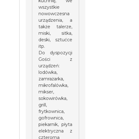
kuchnię, we
wszystkie
nowowczesna
urządzenia, a
także talerze,
miski, sitka,
deski, sztućce
itp.
Do dyspozycji
Gości z
urządzeń:
lodówka,
zamrażarka,
mikrofalówka,
mikser,
sokowirówka,
grill,
frytkownica,
gofrownica,
piekarnik, płyta
elektryczna z
czteroma