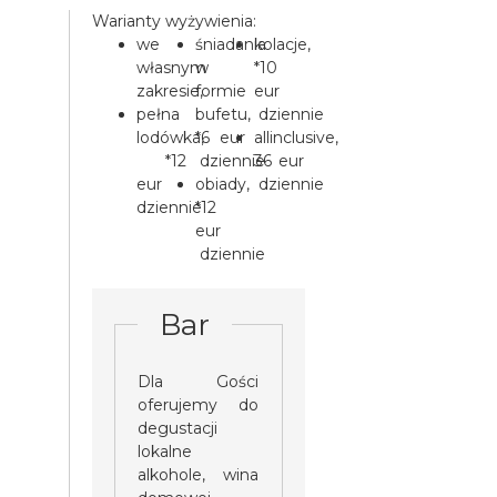
Warianty wyżywienia:
we
śniadania
kolacje,
własnym
w
*10
zakresie,
formie
eur
pełna
bufetu,
dziennie
lodówka,
*6 eur
allinclusive,
*12
dziennie
36 eur
eur
obiady,
dziennie
dziennie
*12
eur
dziennie
Bar
Dla Gości
oferujemy do
degustacji
lokalne
alkohole, wina