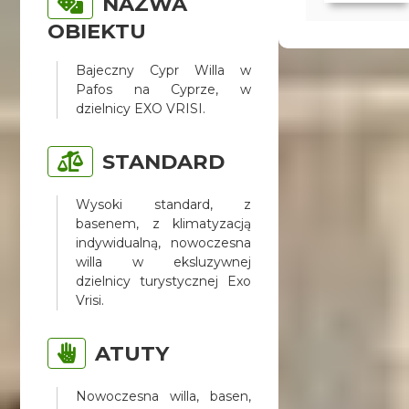
NAZWA
OBIEKTU
Bajeczny Cypr Willa w
Pafos na Cyprze, w
dzielnicy EXO VRISI.
STANDARD
Wysoki standard, z
basenem, z klimatyzacją
indywidualną, nowoczesna
willa w eksluzywnej
dzielnicy turystycznej Exo
Vrisi.
ATUTY
Nowoczesna willa, basen,