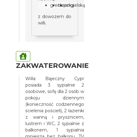
grecką
turecką
angielską
z dowozem do
willi.
ZAKWATEROWANIE
Willa Bajeczny Cypr
posiada 3 sypialnie 2
osobowe, sofę dla 2 osób w
pokoju dziennym
(konieczność codziennego
ścielenia pościeli), 2 łazienki
z wanną i prysznicem,
lustrem i WC, 2 sypialnie z
balkonem, 1 sypialnia
mniejsza bez balkonu, TV