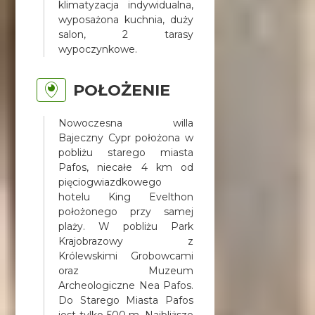
klimatyzacja indywidualna,
wyposażona kuchnia, duży
salon, 2 tarasy
wypoczynkowe.
POŁOŻENIE
Nowoczesna willa
Bajeczny Cypr położona w
pobliżu starego miasta
Pafos, niecałe 4 km od
pięciogwiazdkowego
hotelu King Evelthon
położonego przy samej
plaży. W pobliżu Park
Krajobrazowy z
Królewskimi Grobowcami
oraz Muzeum
Archeologiczne Nea Pafos.
Do Starego Miasta Pafos
jest tylko 500 m. Najbliższe