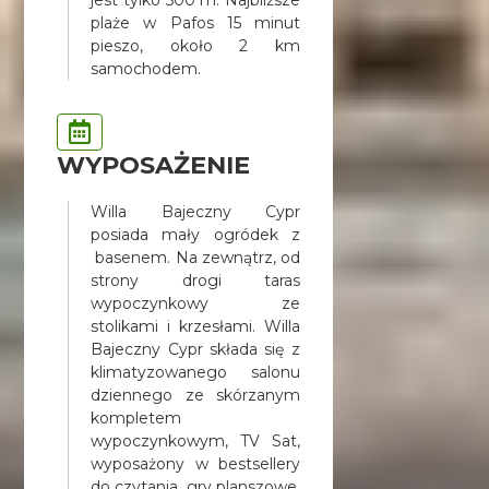
plaże w Pafos 15 minut
pieszo, około 2 km
samochodem.
WYPOSAŻENIE
Willa Bajeczny Cypr
posiada mały ogródek z
basenem. Na zewnątrz, od
strony drogi taras
wypoczynkowy ze
stolikami i krzesłami. Willa
Bajeczny Cypr składa się z
klimatyzowanego salonu
dziennego ze skórzanym
kompletem
wypoczynkowym, TV Sat,
wyposażony w bestsellery
do czytania, gry planszowe,