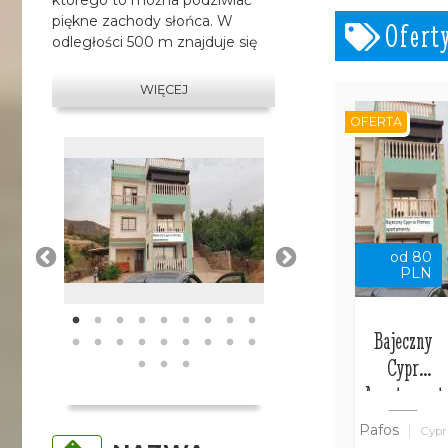
piękne zachody słońca. W
Ofert
odległości 500 m znajduje się
port w Pomos. To najlepsze
miejsce na wakacje na Cyprze,
WIĘCEJ
w którym obudzi Cię kogut, a
OFERTA
przywita osiołek.
od 80
PLN
Bajeczny
Cypr
Apartament
w Pomos
Pafos
Cypr