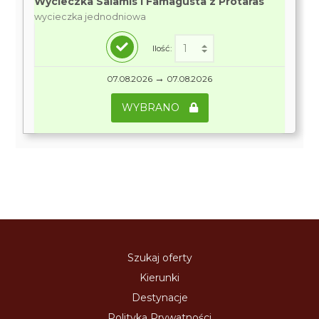
Wycieczka Salamis i Famagusta z Protaras
wycieczka jednodniowa
Ilość:
→
07.08.2026
07.08.2026
WYBRANO
Szukaj oferty
Kierunki
Destynacje
Polityka Prywatności