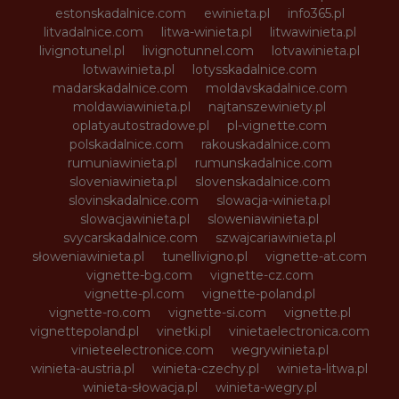
estonskadalnice.com
ewinieta.pl
info365.pl
litvadalnice.com
litwa-winieta.pl
litwawinieta.pl
livignotunel.pl
livignotunnel.com
lotvawinieta.pl
lotwawinieta.pl
lotysskadalnice.com
madarskadalnice.com
moldavskadalnice.com
moldawiawinieta.pl
najtanszewiniety.pl
oplatyautostradowe.pl
pl-vignette.com
polskadalnice.com
rakouskadalnice.com
rumuniawinieta.pl
rumunskadalnice.com
sloveniawinieta.pl
slovenskadalnice.com
slovinskadalnice.com
slowacja-winieta.pl
slowacjawinieta.pl
sloweniawinieta.pl
svycarskadalnice.com
szwajcariawinieta.pl
słoweniawinieta.pl
tunellivigno.pl
vignette-at.com
vignette-bg.com
vignette-cz.com
vignette-pl.com
vignette-poland.pl
vignette-ro.com
vignette-si.com
vignette.pl
vignettepoland.pl
vinetki.pl
vinietaelectronica.com
vinieteelectronice.com
wegrywinieta.pl
winieta-austria.pl
winieta-czechy.pl
winieta-litwa.pl
winieta-słowacja.pl
winieta-wegry.pl