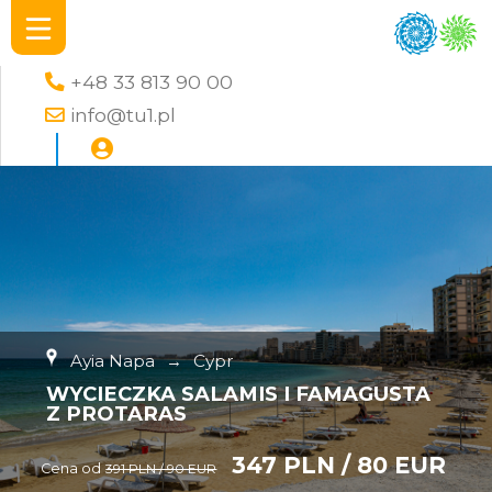
+48 33 813 90 00
info@tu1.pl
Ayia Napa
→
Cypr
WYCIECZKA SALAMIS I FAMAGUSTA
Z PROTARAS
347 PLN / 80 EUR
Cena od
391 PLN / 90 EUR