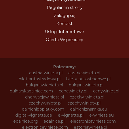
Regulamin strony
Zaloguj się
Kontakt
Usługi Internetowe
Oferta Współpracy
Polecamy:
austria-winieta.pl
austriawinieta.pl
bilet-autostradowy.pl
bilety-autostradowe.pl
bulgariawienieta.pl
bulgariawinieta.pl
bulharskadalnice.com
cenawiniety.pl
cenywiniet.pl
chorwacjawinieta.pl
czechy-winieta.pl
czechywinieta.pl
czechywiniety.pl
dalnicnipoplatky.com
dalnicniznamka.eu
digital-vignette.de
e-vignette.pl
e-winieta.eu
edalnice.org
edalnice.pl
electronicavinieta.com
electroniceviniete.com
estoniawinieta.pl