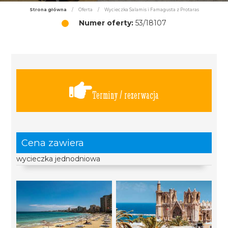
Strona główna
/
Oferta
/
Wycieczka Salamis i Famagusta z Protaras
Numer oferty:
53/18107
Terminy / rezerwacja
Cena zawiera
wycieczka jednodniowa