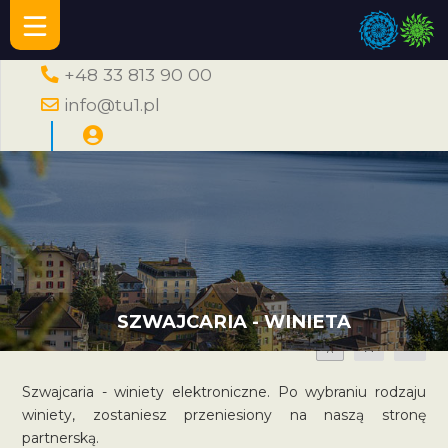
+48 33 813 90 00
info@tu1.pl
SZWAJCARIA - WINIETA
A
A
A
Szwajcaria - winiety elektroniczne. Po wybraniu rodzaju
winiety, zostaniesz przeniesiony na naszą stronę
partnerską.