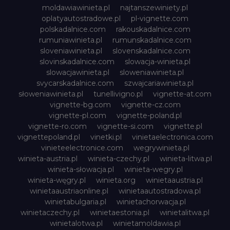
moldawiawinieta.pl
najtanszewiniety.pl
oplatyautostradowe.pl
pl-vignette.com
polskadalnice.com
rakouskadalnice.com
rumuniawinieta.pl
rumunskadalnice.com
sloveniawinieta.pl
slovenskadalnice.com
slovinskadalnice.com
slowacja-winieta.pl
slowacjawinieta.pl
sloweniawinieta.pl
svycarskadalnice.com
szwajcariawinieta.pl
słoweniawinieta.pl
tunellivigno.pl
vignette-at.com
vignette-bg.com
vignette-cz.com
vignette-pl.com
vignette-poland.pl
vignette-ro.com
vignette-si.com
vignette.pl
vignettepoland.pl
vinetki.pl
vinietaelectronica.com
vinieteelectronice.com
wegrywinieta.pl
winieta-austria.pl
winieta-czechy.pl
winieta-litwa.pl
winieta-słowacja.pl
winieta-wegry.pl
winieta-węgry.pl
winieta.org
winietaaustria.pl
winietaaustriaonline.pl
winietaautostradowa.pl
winietabulgaria.pl
winietachorwacja.pl
winietaczechy.pl
winietaestonia.pl
winietalitwa.pl
winietalotwa.pl
winietamoldawia.pl