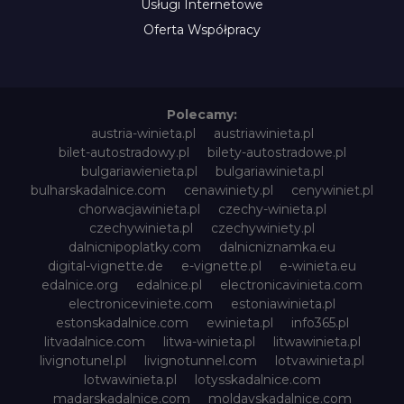
Usługi Internetowe
Oferta Współpracy
Polecamy:
austria-winieta.pl
austriawinieta.pl
bilet-autostradowy.pl
bilety-autostradowe.pl
bulgariawienieta.pl
bulgariawinieta.pl
bulharskadalnice.com
cenawiniety.pl
cenywiniet.pl
chorwacjawinieta.pl
czechy-winieta.pl
czechywinieta.pl
czechywiniety.pl
dalnicnipoplatky.com
dalnicniznamka.eu
digital-vignette.de
e-vignette.pl
e-winieta.eu
edalnice.org
edalnice.pl
electronicavinieta.com
electroniceviniete.com
estoniawinieta.pl
estonskadalnice.com
ewinieta.pl
info365.pl
litvadalnice.com
litwa-winieta.pl
litwawinieta.pl
livignotunel.pl
livignotunnel.com
lotvawinieta.pl
lotwawinieta.pl
lotysskadalnice.com
madarskadalnice.com
moldavskadalnice.com