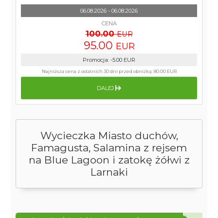
06.08.2026 - 06.08.2026
CENA
100.00
EUR
95.00
EUR
Promocja
:
-5.00
EUR
Najniższa cena z ostatnich 30 dni przed obniżką:
80.00 EUR
DALEJ
Wycieczka Miasto duchów,
Famagusta, Salamina z rejsem
na Blue Lagoon i zatokę żółwi z
Larnaki