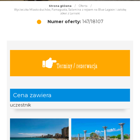
Strona główna
/
Oferta
/
Wycieczka Miasto duchów, Famagusta, Salamina z rejsem na Blue Lagoon i zatokę
żółwi z Larnaki
Numer oferty:
147/18107
Terminy / rezerwacja
Cena zawiera
uczestnik