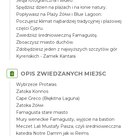
Sesja fotograficzna i wideo.
Spędzisz dzień na plażach i na łonie natury.
Popływasz na Plaży Żółwi i Blue Lagoon.
Poczujesz klimat najbardziej tradycyjnej i plażowej
części Cypru.
Zwiedzisz średniowieczną Famagustę.
Zboaczysz miasto duchów.
Zdobędziesz jeden z najwyższych szczytów gór
Kyreńskich - Zamek Kantara
OPIS ZWIEDZANYCH MIEJSC
Wybrzeże Protaras
Zatoka Konnos
Cape Greco (Błękitna Laguna)
Zatoka Żółwi
Famagusta stare miasto
Mury weneckie Famagusty, wyjście na bastion
Meczet Lali Mustafy Pasza, czyli średniowiecczna
katedra Notre Damm jak w Reims