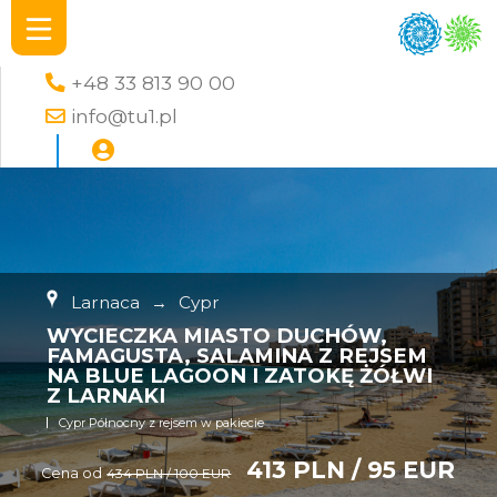
+48 33 813 90 00
info@tu1.pl
Larnaca
→
Cypr
WYCIECZKA MIASTO DUCHÓW,
FAMAGUSTA, SALAMINA Z REJSEM
NA BLUE LAGOON I ZATOKĘ ŻÓŁWI
Z LARNAKI
Cypr Północny z rejsem w pakiecie
413 PLN / 95 EUR
Cena od
434 PLN / 100 EUR