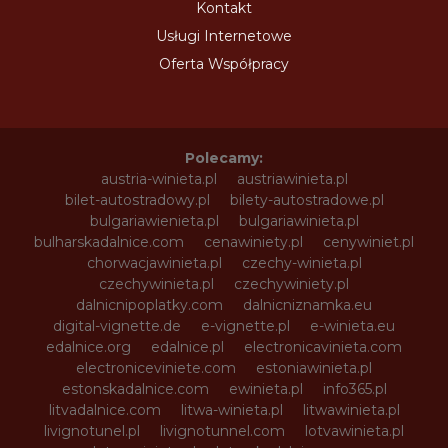
Kontakt
Usługi Internetowe
Oferta Współpracy
Polecamy:
austria-winieta.pl
austriawinieta.pl
bilet-autostradowy.pl
bilety-autostradowe.pl
bulgariawienieta.pl
bulgariawinieta.pl
bulharskadalnice.com
cenawiniety.pl
cenywiniet.pl
chorwacjawinieta.pl
czechy-winieta.pl
czechywinieta.pl
czechywiniety.pl
dalnicnipoplatky.com
dalnicniznamka.eu
digital-vignette.de
e-vignette.pl
e-winieta.eu
edalnice.org
edalnice.pl
electronicavinieta.com
electroniceviniete.com
estoniawinieta.pl
estonskadalnice.com
ewinieta.pl
info365.pl
litvadalnice.com
litwa-winieta.pl
litwawinieta.pl
livignotunel.pl
livignotunnel.com
lotvawinieta.pl