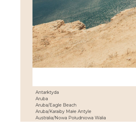
Antarktyda
Aruba
Aruba/Eagle Beach
Aruba/Karaiby Małe Antyle
Australia/Nowa Południowa Walia
Austria/Glocknet Dolomiten
Austria/Górna Austria