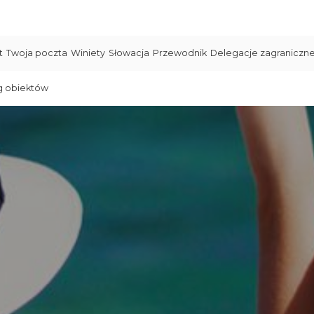
t
Twoja poczta
Winiety
Słowacja
Przewodnik
Delegacje zagraniczn
g obiektów