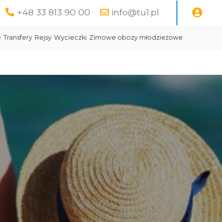
+48 33 813 90 00
info@tu1.pl
e
Transfery
Rejsy
Wycieczki
Zimowe obozy młodzieżowe