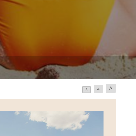
A
A
A